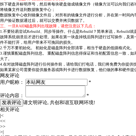
拆下硬盘并标明序号，然后将每块硬盘做成镜像文件（镜像方法可以向我们咨
将镜像文件送到数据恢复中心；
数据恢复中心收到镜像文件后，对所有的镜像文件进行分析，并在第一时间内
用户验证数据通过后，就可以交费并拷贝数据了。
三、一旦RAID磁盘阵列出现故障，请您注意以下几点：
1.不要轻易尝试Rebuild、同步等操作。什么是Rebuild？简单来说，
故障系统崩溃后才进行处理。如果在第一块盘掉线后阵列进行过写操作，及第一块
件不能打开，给用户带来不可挽回的损失。
2.千万不要初始化。 初始化是磁盘阵列全部清零，相当于硬盘的低级格式化。
3.谨慎重配磁盘阵列信息。 重配磁盘阵列信息得保证和当初配置信息一致，
大了。
4.在对故障磁盘阵列进行任何操作前，请给我们打电话，我们将免费为你提供
如果某家公司需要你提供服务器或阵列卡进行数据恢复，他们做的事和硬件提供
网友评论
用户昵称：
*
评论内容：
*
请文明评论, 共创和谐互联网环境!
相关评论
|<
<<
>>
>|