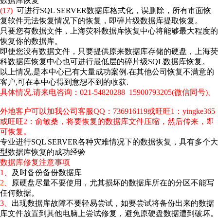
数据库恢复
(17)
可进行SQL SERVER数据库格式化，误删除，所有市面恢
复软件无法恢复情况下的恢复，即碎片级数据库提取恢复。
只要您有数据文件，上海荧科数据库恢复中心将能够最大程度的
恢复你的数据库。
即使您没有数据文件，只要提供原来数据库存储的硬盘，上海荧
科数据库恢复中心也可进行最低层的碎片级SQL数据库恢复。
以上情况,是本中心已有大量成功案例.在其他公司恢复不满意的
客户,可在本中心得到意想不到的收获.
具体情况,请来电咨询：021-54820288
15900793205(微信同号)。
外地客户可以加我公司客服QQ：736916119或旺旺1：yingke365
或旺旺2：俞敏桑，将要恢复的数据库文件压缩，然后传来，即
可恢复。
专业进行SQL SERVER各种灾难情况下的数据恢复，具有多个大
型数据库恢复的成功经验
数据库修复注意事项
1、
及时备份备份数据库
2、
原硬盘尽量不要使用，尤其损坏的数据库所在的分区不能写
任何数据。
3、
出现数据库故障不要轻易尝试，如要尝试将备份出来的数据
库文件放置到其他电脑上尝试修复，避免原硬盘数据遭到破坏。