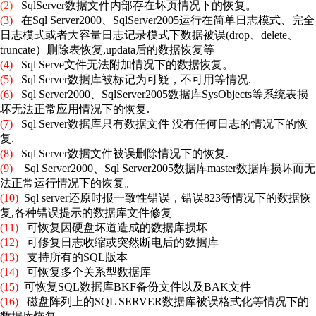
(2)
SqlServer数据文件内部存在坏页情况下的恢复。
(3)
在Sql Server2000、SqlServer2005运行在简单日志模式、完全
日志模式或者大容量日志记录模式下数据被误(drop、delete、
truncate）删除表恢复,updata后的数据恢复等
(4)
Sql Serve文件无法附加情况下的数据恢复。
(5)
Sql Server数据库被标记为可疑，不可用等情况.
(6)
Sql Server2000、SqlServer2005数据库SysObjects等系统表损
坏无法正常应用情况下的恢复.
(7)
Sql Server数据库只有数据文件 没有任何日志的情况下的恢
复.
(8)
Sql Server数据文件被误删除情况下的恢复.
(9)
Sql Server2000、Sql Server2005数据库master数据库损坏而无
法正常运行情况下的恢复。
(10)
Sql server还原时报一致性错误，错误823等情况下的数据恢
复,各种错误提示的数据库文件修复
(11)
可恢复因硬盘坏道造成的数据库损坏
(12)
可修复日志收缩或突然断电后的数据库
(13)
支持所有的SQL版本
(14)
可恢复多个关系型数据库
(15)
可恢复SQL数据库BKF备份文件以及BAK文件
(16)
磁盘阵列上的SQL SERVER数据库被误格式化等情况下的