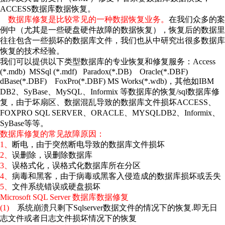
ACCESS数据库数据恢复。
数据库修复是比较常见的一种数据恢复业务。
在我们众多的案
例中（尤其是一些硬盘硬件故障的数据恢复），恢复后的数据里
往往包含一些损坏的数据库文件，我们也从中研究出很多数据库
恢复的技术经验。
我们可以提供以下类型数据库的专业恢复和修复服务：Access
(*.mdb) MSSql (*.mdf) Paradox(*.DB) Oracle(*.DBF)
dBase(*.DBF) FoxPro(*.DBF) MS Works(*.wdb)，其他如IBM
DB2、SyBase、MySQL、Informix 等数据库的恢复/sql数据库修
复，由于坏扇区、数据混乱导致的数据库文件损坏ACCESS、
FOXPRO SQL SERVER、ORACLE、MYSQLDB2、Informix、
SyBase等等。
数据库修复的常见故障原因：
1、
断电，由于突然断电导致的数据库文件损坏
2、
误删除，误删除数据库
3、
误格式化，误格式化数据库所在分区
4、
病毒和黑客，由于病毒或黑客入侵造成的数据库损坏或丢失
5、
文件系统错误或硬盘损坏
Microsoft SQL Server 数据库数据修复
(1)
系统崩溃只剩下Sqlserver数据文件的情况下的恢复.即无日
志文件或者日志文件损坏情况下的恢复