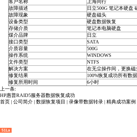
客户名称
上海同行
故障描述
日立500G 笔记本硬盘
故障现象
硬盘磁头
设备类型
硬盘数据恢复
存储介质
笔记本电脑硬盘
煤介品牌
日立
接口类型
SATA
介质容量
500G
操作系统
WINDOWS
文件类型
NTFS
解决方案
在无尘操作间，更换磁头
修复结果
100%恢复成功所有数
修复所用时间
6小时
上一条:
HP惠普RAID5服务器数据恢复成功
首页
|
公司简介
|
数据恢复项目
|
录像带数据转录
|
精典成功案例
51La